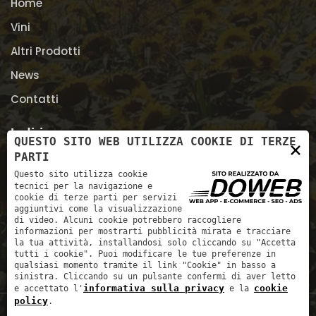
Home
Vini
Altri Prodotti
News
Contatti
Indirizzo
QUESTO SITO WEB UTILIZZA COOKIE DI TERZE
×
PARTI
Via Sasse, 6, 37132 Verona VR
Questo sito utilizza cookie
tecnici per la navigazione e
+39 045 972 972
cookie di terze parti per servizi
aggiuntivi come la visualizzazione
info@aziendaagricolacastellani.it
di video. Alcuni cookie potrebbero raccogliere
informazioni per mostrarti pubblicità mirata e tracciare
la tua attività, installandosi solo cliccando su "Accetta
tutti i cookie". Puoi modificare le tue preferenze in
qualsiasi momento tramite il link "Cookie" in basso a
sinistra. Cliccando su un pulsante confermi di aver letto
informativa sulla privacy
cookie
e accettato l'
e la
policy
.
Azienda Agricola Castellani Franca